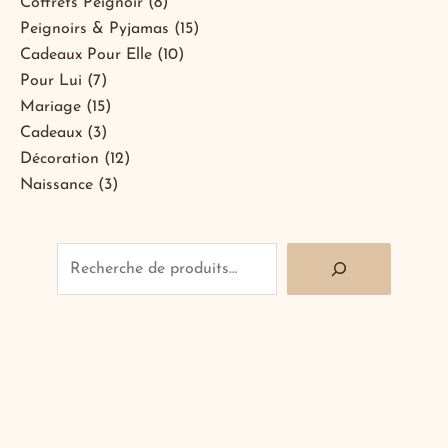
produits
produits
produits
produits
produits
produits
produits
produits
produits
Coffrets Peignoir
8
Peignoirs & Pyjamas
15
Cadeaux Pour Elle
10
Pour Lui
7
Mariage
15
Cadeaux
3
Décoration
12
Naissance
3
Recherche