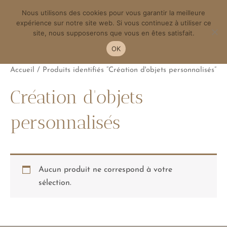
Aller
Men
Nous utilisons des cookies pour vous garantir la meilleure
au
expérience sur notre site web. Si vous continuez à utiliser ce
contenu
site, nous supposerons que vous en êtes satisfait.
princ
OK
Accueil
/ Produits identifiés “Création d'objets personnalisés”
Création d'objets
personnalisés
Aucun produit ne correspond à votre
sélection.