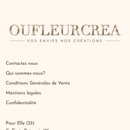
Contactez nous
Qui sommes-nous?
Conditions Générales de Vente
Mentions légales
Confidentialité
7
3
15
33
3
12
8
10
15
Pour Elle
33